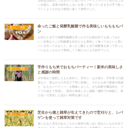
る程度は除去しておきたいと思いダイソーでフライパン型の土ふる
いを購入。花壇の砂利をふるいを使って取っていきますが手で取っ
ていくよりもやはり格段に速くて便利でした。
余ったご飯と発酵乳酸菌で作る美味しいもちもちパ
暮らし・体験
ン
お米のとぎ汁で発酵乳酸菌を作ったのでお庭以外でも使ってみた
い！折角ならこの乳酸菌を自分たちも美味しく食べてみたいと思い
パンを作ってみました。余ったご飯ととぎ汁発酵液を使って作った
パンはもっちもちで美味しくて娘たちにも大好評でした。
手作りもち米でおもちパーティー！新米の美味しさ
暮らし・体験
と感謝の時間
今年初めて挑戦したもち米作り。手刈り・はさ掛け・手作業での脱
穀など、昔ながらの方法で丁寧に収穫し、そのもち米で家族や親戚
と「おもちパーティー」を開催しました。きな粉餅や磯辺焼き、ブ
ドウ大福まで登場し、新米の美味しさに感動！棚田での体験と、助
け合いで実現した温かい時間を綴ります。
芝生から穂と雑草が生えてきたので芝刈りと、シバ
暮らし・体験
ゲンを使って雑草対策です
春になると芝生のあちこちから雑草や黒っぽい花みたいなのが出て
きたりします。あれは芝から穂が出ている状態で、そのままにして