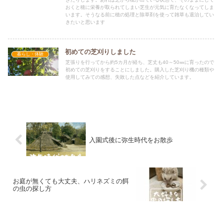
おくと穂に栄養が取られてしまい芝生が元気に育たなくなってしま
います。そうなる前に穂の処理と除草剤を使って雑草も退治してい
きたいと思います
初めての芝刈りしました
暮らし・体験
芝張りを行ってから約5カ月が経ち、芝丈も40～50㎜に育ったので
初めての芝刈りをすることにしました。購入した芝刈り機の種類や
使用してみての感想、失敗した点などを紹介しています。
入園式後に弥生時代をお散歩
お庭が無くても大丈夫、ハリネズミの餌
の虫の探し方