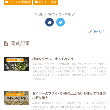
ペット/動物体験
暮らし・体験
海パパをフォローする
海パパ
関連記事
植物をクールに撮ってみよう
暮らし・体験
最近頑張って育てている観葉植物。大切に育てていてとても可愛い
のですが、写真に撮ってみると本来の可愛さが写ってくれない事は
ありませんか？どういう風に写真に撮れば可愛く、カッコよく撮れ
るか試してみました。今回はまず、黒抜きでカッコよく撮ってみた
いと思います
ダイソーのフライパン型の土ふるいを使って花壇の
暮らし・体験
小石を撤去
花壇の土壌改良を行っていると花壇の土に混じっている小石も気に
なりだしまた。折角なので種子植えをする前に、この小石たちもあ