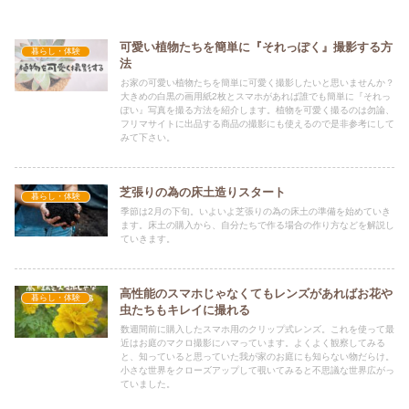
可愛い植物たちを簡単に『それっぽく』撮影する方
暮らし・体験
法
お家の可愛い植物たちを簡単に可愛く撮影したいと思いませんか？
大きめの白黒の画用紙2枚とスマホがあれば誰でも簡単に『それっ
ぽい』写真を撮る方法を紹介します。植物を可愛く撮るのは勿論、
フリマサイトに出品する商品の撮影にも使えるので是非参考にして
みて下さい。
芝張りの為の床土造りスタート
暮らし・体験
季節は2月の下旬。いよいよ芝張りの為の床土の準備を始めていき
ます。床土の購入から、自分たちで作る場合の作り方などを解説し
ていきます。
高性能のスマホじゃなくてもレンズがあればお花や
暮らし・体験
虫たちもキレイに撮れる
数週間前に購入したスマホ用のクリップ式レンズ。これを使って最
近はお庭のマクロ撮影にハマっています。よくよく観察してみる
と、知っていると思っていた我が家のお庭にも知らない物だらけ。
小さな世界をクローズアップして覗いてみると不思議な世界広がっ
ていました。