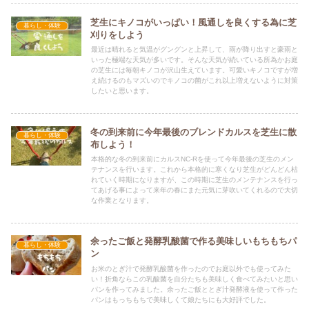
芝生にキノコがいっぱい！風通しを良くする為に芝
暮らし・体験
刈りをしよう
最近は晴れると気温がグングンと上昇して、雨が降り出すと豪雨と
いった極端な天気が多いです。そんな天気が続いている所為かお庭
の芝生には毎朝キノコが沢山生えています。可愛いキノコですが増
え続けるのもマズいのでキノコの菌がこれ以上増えないように対策
したいと思います。
冬の到来前に今年最後のブレンドカルスを芝生に散
暮らし・体験
布しよう！
本格的な冬の到来前にカルスNC-Rを使って今年最後の芝生のメン
テナンスを行います。これから本格的に寒くなり芝生がどんどん枯
れていく時期になりますが、この時期に芝生のメンテナンスを行っ
てあげる事によって来年の春にまた元気に芽吹いてくれるので大切
な作業となります。
余ったご飯と発酵乳酸菌で作る美味しいもちもちパ
暮らし・体験
ン
お米のとぎ汁で発酵乳酸菌を作ったのでお庭以外でも使ってみた
い！折角ならこの乳酸菌を自分たちも美味しく食べてみたいと思い
パンを作ってみました。余ったご飯ととぎ汁発酵液を使って作った
パンはもっちもちで美味しくて娘たちにも大好評でした。