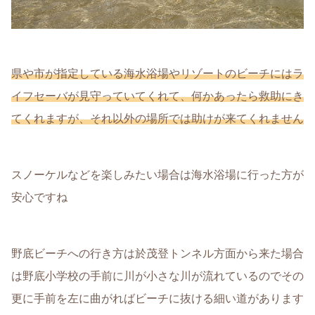
県や市が指定している海水浴場やリゾートのビーチにはラ
イフセーバが見守っていてくれて、何かあったら救助にき
てくれますが、それ以外の場所では助けが来てくれません
スノーケルなどを楽しみたい場合は海水浴場に行った方が
安心ですね
野底ビーチへの行き方は於茂登トンネル方面から来た場合
は野底小学校の手前に川が小さな川が流れているのでその
更に手前を左に曲がればビーチに抜ける細い道があります