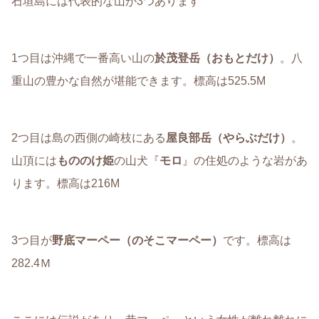
石垣島には代表的な山が3つあります
1つ目は沖縄で一番高い山の
於茂登岳（おもとだけ）
。八
重山の豊かな自然が堪能できます。標高は525.5M
2つ目は島の西側の崎枝にある
屋良部岳（やらぶだけ）
。
山頂には
もののけ姫
の山犬『
モロ
』の住処のような岩があ
ります。標高は216M
3つ目が
野底マーペー（のそこマーペー）
です。標高は
282.4Ｍ