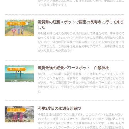
がベテラン農家さんに教えてもらって楽しく耕作。子供たちは里山
で虫取りに夢中です！
滋賀県の紅葉スポットで国宝の長寿寺に行って来ま
親子で遊ぶ
した
毎朝通勤時に見える周りの風景が紅葉して綺麗なので、車を停めて
ゆっくりと楽しみたいのですが朝からそんな時間の余裕はなく見れ
ないので、休みの日に家族で紅葉スポットとして人気の長寿寺に行
って来ました。このお寺は紅葉も見事なのですが、お寺自体も歴史
があり見どころが沢山です
滋賀最強の絶景パワースポット 白鬚神社
親子で遊ぶ
魅力たっぷりの町、滋賀県高島市。ここは川もキレイでキャンプや
グランピングもでき、滋賀県で一番面白い公園のびわ湖こどもの国
があり、そして滋賀県で一番古い神社で絶景パワースポットの白鬚
神社があります。今回はそんな白鬚神社で湖中大鳥居を見てきまし
た
今夏2度目の永源寺川遊び
親子で遊ぶ
今夏2度目の永源寺での川遊びです。ここのポイントは流れが強い
ので泳ぐには適していませんが、岩が多いので岩から飛び込んだり
水に流されて遊んだりするには最適のポイントです。子供たちもウ
エットスーツとフローティングベストを装着していざ川遊びを楽し