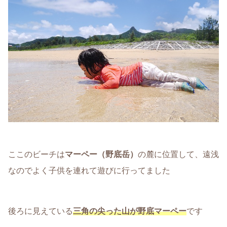
ここのビーチは
マーペー（野底岳）
の麓に位置して、遠浅
なのでよく子供を連れて遊びに行ってました
後ろに見えている
三角の尖った山が野底マーペー
です