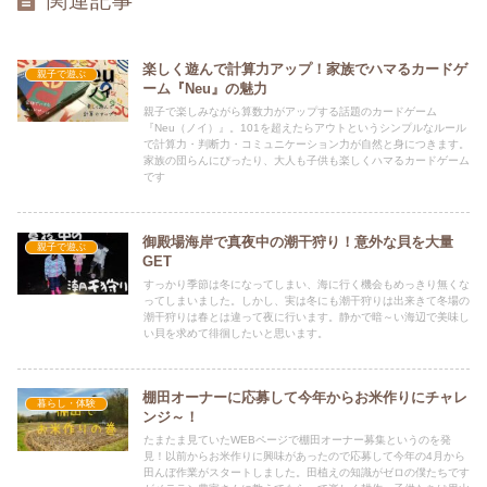
関連記事
楽しく遊んで計算力アップ！家族でハマるカードゲ
親子で遊ぶ
ーム『Neu』の魅力
親子で楽しみながら算数力がアップする話題のカードゲーム
『Neu（ノイ）』。101を超えたらアウトというシンプルなルール
で計算力・判断力・コミュニケーション力が自然と身につきます。
家族の団らんにぴったり、大人も子供も楽しくハマるカードゲーム
です
御殿場海岸で真夜中の潮干狩り！意外な貝を大量
親子で遊ぶ
GET
すっかり季節は冬になってしまい、海に行く機会もめっきり無くな
ってしまいました。しかし、実は冬にも潮干狩りは出来きて冬場の
潮干狩りは春とは違って夜に行います。静かで暗～い海辺で美味し
い貝を求めて徘徊したいと思います。
棚田オーナーに応募して今年からお米作りにチャレ
暮らし・体験
ンジ～！
たまたま見ていたWEBページで棚田オーナー募集というのを発
見！以前からお米作りに興味があったので応募して今年の4月から
田んぼ作業がスタートしました。田植えの知識がゼロの僕たちです