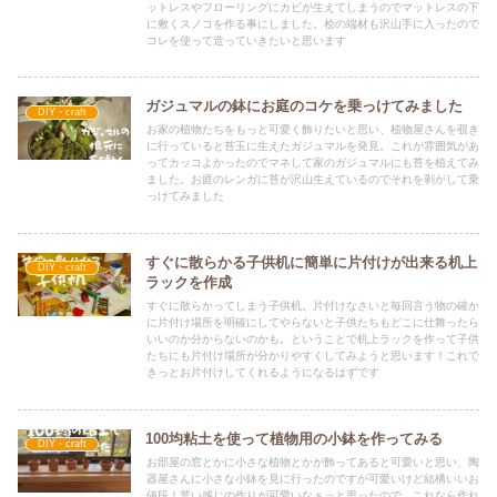
ットレスやフローリングにカビが生えてしまうのでマットレスの下
に敷くスノコを作る事にしました。桧の端材も沢山手に入ったので
コレを使って造っていきたいと思います
ガジュマルの鉢にお庭のコケを乗っけてみました
DIY・craft
お家の植物たちをもっと可愛く飾りたいと思い、植物屋さんを覗き
に行っていると苔玉に生えたガジュマルを発見。これが雰囲気があ
ってカッコよかったのでマネして家のガジュマルにも苔を植えてみ
ました。お庭のレンガに苔が沢山生えているのでそれを剥がして乗
っけてみました
すぐに散らかる子供机に簡単に片付けが出来る机上
DIY・craft
ラックを作成
すぐに散らかってしまう子供机。片付けなさいと毎回言う物の確か
に片付け場所を明確にしてやらないと子供たちもどこに仕舞ったら
いいのか分からないのかも。ということで机上ラックを作って子供
たちにも片付け場所が分かりやすくしてみようと思います！これで
きっとお片付けしてくれるようになるはずです
100均粘土を使って植物用の小鉢を作ってみる
DIY・craft
お部屋の窓とかに小さな植物とかが飾ってあると可愛いと思い、陶
器屋さんに小さな小鉢を見に行ったのですが可愛いけど結構いいお
値段！荒い感じの作りが可愛いなぁっと思ったので、これなら作れ