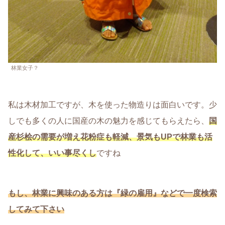
林業女子？
私は木材加工ですが、木を使った物造りは面白いです。少
しでも多くの人に国産の木の魅力を感じてもらえたら、
国
産杉桧の需要が増え花粉症も軽減、景気もUPで林業も活
性化
して
、
いい事尽くし
ですね
もし、林業に興味のある方は『緑の雇用』などで一度検索
してみて下さい