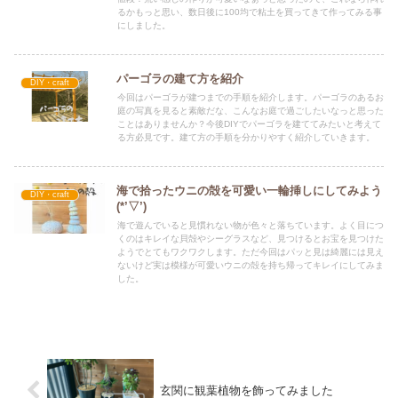
るかもっと思い、数日後に100均で粘土を買ってきて作ってみる事
にしました。
パーゴラの建て方を紹介
DIY・craft
今回はパーゴラが建つまでの手順を紹介します。パーゴラのあるお
庭の写真を見ると素敵だな、こんなお庭で過ごしたいなっと思った
ことはありませんか？今後DIYでパーゴラを建ててみたいと考えて
る方必見です。建て方の手順を分かりやすく紹介していきます。
海で拾ったウニの殻を可愛い一輪挿しにしてみよう
DIY・craft
(*’▽’)
海で遊んでいると見慣れない物が色々と落ちています。よく目につ
くのはキレイな貝殻やシーグラスなど、見つけるとお宝を見つけた
ようでとてもワクワクします。ただ今回はパッと見は綺麗には見え
ないけど実は模様が可愛いウニの殻を持ち帰ってキレイにしてみま
した。
玄関に観葉植物を飾ってみました