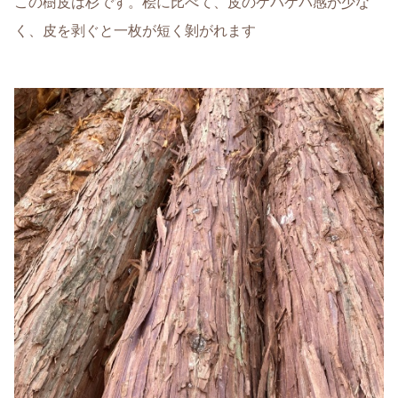
この樹皮は杉です。桧に比べて、皮のケバケバ感が少な
く、皮を剥ぐと一枚が短く剝がれます