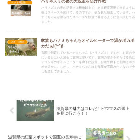
ハリネズミの夜の大脱走を防げ作戦
ペット/動物体験
ハリネズミの夜の活発さは想像以上で、ある程度運動できるように
夜はスペースを広げているのですが、夜な夜な脱走しています。ハ
ナミちゃんが限られたスペースで快適に暮せるように色々試してみ
ました。
家族もハナミちゃんもオイルヒーターで温かポカポ
DIY・craft
カだぁ!(^^)!
玄関で飼育しているハナミちゃん（ハリネズミ）ですが、お家の中
にいるとはいえ流石に玄関は寒いです。玄関の寒さを和らげる為に
デロンギのオイルヒーターを廊下に設置。お陰で廊下と玄関はポカ
ポカ温かに。しかし、ハナミちゃんはお部屋が不満みたいなので少
し改造してみました。
滋賀県の魅力はコレだ！ビワマスの遡上
を見に行こう！！
滋賀県の紅葉スポットで国宝の長寿寺に