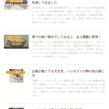
作成してみました
お部屋などに小さな多肉植物をちょこっと飾っておける様な鉢が欲
しかったので、桧の端材を使って超シンプルなのを作ってみまし
た。正方形の角材に穴を開けるだけで、桧の色合いと多肉の可愛
さ、サイズ感がマッチしていい感じです。簡単に可愛く作れるので
是非チャレンジしてみて下さい。
海での拾い物を干してみると、あら素敵に変身！
DIY・craft
今回は昔やっていた海や海岸で拾ったお魚を持ち帰って、オブジェ
を作ろうとしていた事を紹介します。最近では水族館などに行くと
ガチャガチャでリアルなフィギアがありますが、10年前に私が住
んでいたタイや石垣島にはそんな物は無かったのでリアル魚を使っ
てオブジェの作成をしていました
お庭が無くても大丈夫、ハリネズミの餌の虫の探し
ペット/動物体験
方
可愛いペットのハリネズミに健康で過ごしてもらう為に食事は大切
です。市販のフードだけではなく、生の虫もたまにはあげたいと思
いませんか？我が家では庭いじりのついでに虫を獲って与えていま
すが、お庭がない方でも大丈夫。意外と身近で餌の虫をゲットでき
ますよ