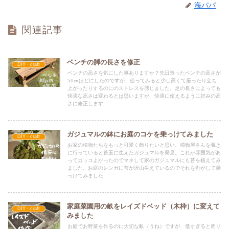
海パパ
関連記事
ベンチの脚の長さを修正
DIY・craft
ベンチの高さを気にした事ありますか？先日造ったベンチの高さが
50㎝ほどにしたのですが、使ってみると少し高くて座ったり立ち
上がったりするのにのストレスを感じました。足の長さによっても
快適な高さは変わるとは思いますが、快適に使えるように好みの高
さに修正します
ガジュマルの鉢にお庭のコケを乗っけてみました
DIY・craft
お家の植物たちをもっと可愛く飾りたいと思い、植物屋さんを覗き
に行っていると苔玉に生えたガジュマルを発見。これが雰囲気があ
ってカッコよかったのでマネして家のガジュマルにも苔を植えてみ
ました。お庭のレンガに苔が沢山生えているのでそれを剥がして乗
っけてみました
家庭菜園用の畝をレイズドベッド（木枠）に変えて
DIY・craft
みました
お庭でお野菜を作るのに大切な畝（うね）ですが、低すぎると周り