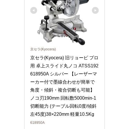
京セラ(Kyocera)
京セラ(Kyocera) 旧リョービ プロ
用 卓上スライド丸ノコ ATSS192 
618950A シルバー 【レーザーマ
ーカー付で墨線合わせが簡単で
角度・傾斜・複合切断も可能】 
ノコ刃190mm 回転数5000min-1 
切断能力 (テーブル回転0度/傾斜
左45度)38×220mm 軽量10.5Kg
618950A