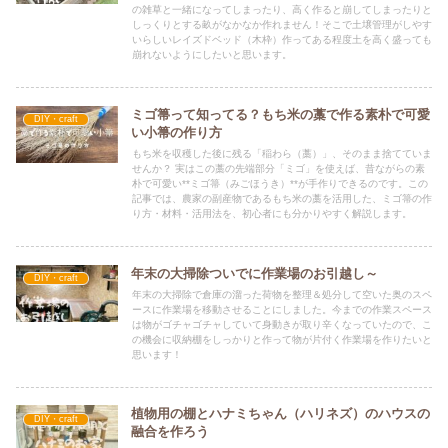
の雑草と一緒になってしまったり、高く作ると崩してしまったりと
しっくりとする畝がなかなか作れません！そこで土壌管理がしやす
いらしいレイズドベッド（木枠）作ってある程度土を高く盛っても
崩れないようにしたいと思います。
ミゴ箒って知ってる？もち米の藁で作る素朴で可愛
DIY・craft
い小箒の作り方
もち米を収穫した後に残る「稲わら（藁）」、そのまま捨てていま
せんか？ 実はこの藁の先端部分「ミゴ」を使えば、昔ながらの素
朴で可愛い**ミゴ箒（みごほうき）**が手作りできるのです。この
記事では、農家の副産物であるもち米の藁を活用した、ミゴ箒の作
り方・材料・活用法を、初心者にも分かりやすく解説します。
年末の大掃除ついでに作業場のお引越し～
DIY・craft
年末の大掃除で倉庫の溜った荷物を整理＆処分して空いた奥のスペ
ースに作業場を移動させることにしました。今までの作業スペース
は物がゴチャゴチャしていて身動きが取り辛くなっていたので、こ
の機会に収納棚をしっかりと作って物が片付く作業場を作りたいと
思います！
植物用の棚とハナミちゃん（ハリネズ）のハウスの
DIY・craft
融合を作ろう