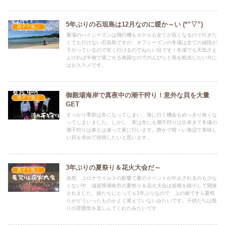
5年ぶりの石垣島は12月なのに暖か～い (*”▽”)
親子で遊ぶ
夏場のハイシーズンは飛行機もホテルも全てが高くなるので行きた
くても行けない石垣島ですが、オフシーズンの冬場は全ての値段が
下がっているので安く行けるのでねらい目です！冬場でも天気さえ
よければ半袖で過ごせる南国なのでのんびりと島を観光したい方に
はおススメです。
御殿場海岸で真夜中の潮干狩り！意外な貝を大量
親子で遊ぶ
GET
すっかり季節は冬になってしまい、海に行く機会もめっきり無くな
ってしまいました。しかし、実は冬にも潮干狩りは出来きて冬場の
潮干狩りは春とは違って夜に行います。静かで暗～い海辺で美味し
い貝を求めて徘徊したいと思います。
3年ぶりの夏祭り＆花火大会だ～
親子で遊ぶ
依然、コロナウイルスの影響で夏のイベントが中止されるのも少な
くない中、滋賀県湖南市の夏祭り＆花火大会は規模を縮小して開催
されました。娘たちにとっても3年ぶりなので、上の娘ですら夏祭
りがどういったものかよく覚えていないみたいです。子供たちは祭
りの雰囲気を楽しんでくれたみたいです