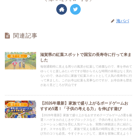
海パパ
関連記事
滋賀県の紅葉スポットで国宝の長寿寺に行って来ま
親子で遊ぶ
した
毎朝通勤時に見える周りの風景が紅葉して綺麗なので、車を停めて
ゆっくりと楽しみたいのですが朝からそんな時間の余裕はなく見れ
ないので、休みの日に家族で紅葉スポットとして人気の長寿寺に行
って来ました。このお寺は紅葉も見事なのですが、お寺自体も歴史
があり見どころが沢山です
【2026年最新】家族で盛り上がるボードゲームお
親子で遊ぶ
すすめ5選！「子供の考える力」を伸ばす遊び
【2026年最新】家族で盛り上がるおすすめテーブルゲーム5選を厳
選！ハゲタカのえじきやブロックスなど、子供の考える力やコミュ
ニケーション能力を育む人気ゲームを、実際の体験談と共に紹介し
ます。スマホを置いて、家族で笑える最高の時間を過ごすための選
び方のコツも必見。今すぐチェックして、週末を冒険に変えよう！