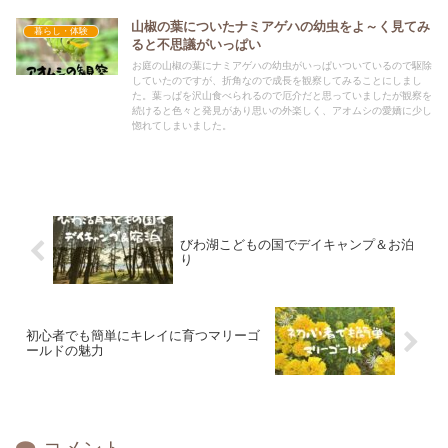
山椒の葉についたナミアゲハの幼虫をよ～く見てみ
暮らし・体験
ると不思議がいっぱい
お庭の山椒の葉にナミアゲハの幼虫がいっぱいついているので駆除
していたのですが、折角なので成長を観察してみることにしまし
た。葉っぱを沢山食べられるので厄介だと思っていましたが観察を
続けると色々と発見があり思いの外楽しく、アオムシの愛嬌に少し
惚れてしまいました。
びわ湖こどもの国でデイキャンプ＆お泊
り
初心者でも簡単にキレイに育つマリーゴ
ールドの魅力