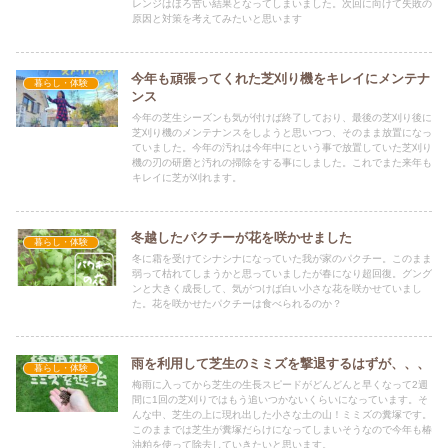
レンジはほろ苦い結果となってしまいました。次回に向けて失敗の
原因と対策を考えてみたいと思います
今年も頑張ってくれた芝刈り機をキレイにメンテナ
暮らし・体験
ンス
今年の芝生シーズンも気が付けば終了しており、最後の芝刈り後に
芝刈り機のメンテナンスをしようと思いつつ、そのまま放置になっ
ていました。今年の汚れは今年中にという事で放置していた芝刈り
機の刃の研磨と汚れの掃除をする事にしました。これでまた来年も
キレイに芝が刈れます。
冬越したパクチーが花を咲かせました
暮らし・体験
冬に霜を受けてシナシナになっていた我が家のパクチー。このまま
弱って枯れてしまうかと思っていましたが春になり超回復。グング
ンと大きく成長して、気がつけば白い小さな花を咲かせていまし
た。花を咲かせたパクチーは食べられるのか？
雨を利用して芝生のミミズを撃退するはずが、、、
暮らし・体験
梅雨に入ってから芝生の生長スピードがどんどんと早くなって2週
間に1回の芝刈りではもう追いつかないくらいになっています。そ
んな中、芝生の上に現れ出した小さな土の山！ミミズの糞塚です。
このままでは芝生が糞塚だらけになってしまいそうなので今年も椿
油粕を使って除去していきたいと思います。