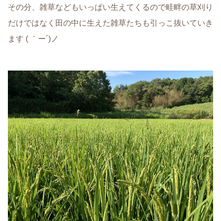
その分、雑草などもいっぱい生えてくるので畦畔の草刈り
だけではなく田の中に生えた雑草たちも引っこ抜いていき
ます ( ｀ー´)ノ