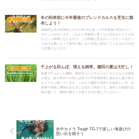
冬の到来前に今年最後のブレンドカルスを芝生に散
暮らし・体験
布しよう！
本格的な冬の到来前にカルスNC-Rを使って今年最後の芝生のメン
テナンスを行います。これから本格的に寒くなり芝生がどんどん枯
れていく時期になりますが、この時期に芝生のメンテナンスを行っ
てあげる事によって来年の春にまた元気に芽吹いてくれるので大切
な作業となります。
干上がる田んぼ、増える雑草。棚田の夏は大忙し！
暮らし・体験
猛暑で干上がった棚田。例年以上にクサネムやイヌビエなどの雑草
が増え、畦の草刈りや田んぼ内での手作業除草に追われた夏の様子
をリアルに綴っています。これから棚田で米作りを始めたい方、自
然農や体験に興味がある方にも役立つ内容です。雑草との格闘の記
録を通じて、棚田の魅力と大変さをぜひ感じてください！
水中カメラ Tough TG-7で楽しい海遊びの
思い出を残そう