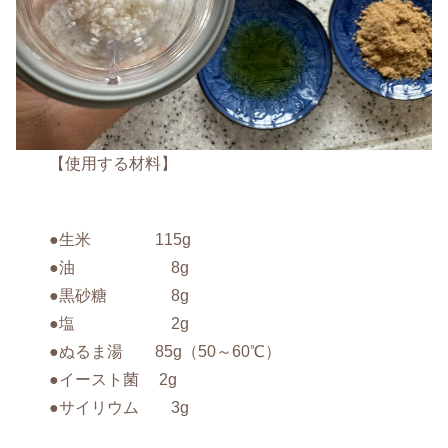
【使用する材料】
●生米 115g
●油 8g
●黒砂糖 8g
●塩 2g
●ぬるま湯 85g（50～60℃）
●イースト菌 2g
●サイリウム 3g