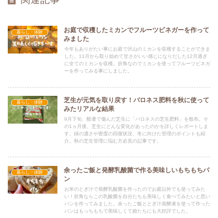
お庭で収穫したミカンでフルーツビネガーを作って
暮らし・体験
みました
今年もありがたい事にお庭で沢山のミカンを収穫することができま
した。11月から取り始めて甘さがいい感じになりだした12月過ぎ
に全てのミカンを収穫。折角なのでミカンを使ってフルーツビネガ
ーを作ってみる事にしました。
芝生が元気を取り戻す！バロネス肥料を秋に使って
暮らし・体験
みたリアルな結果
9月下旬、酷暑で傷んだ芝生に「バロネスの芝生肥料」を散布。そ
の1ヵ月後、芝生にどんな変化があったのかを詳しくレポートしま
す。緑の濃さや密度の回復状況、冬に向けた管理のポイントも紹
介。秋の芝生管理に悩む方必見の記事です。
余ったご飯と発酵乳酸菌で作る美味しいもちもちパ
暮らし・体験
ン
お米のとぎ汁で発酵乳酸菌を作ったのでお庭以外でも使ってみた
い！折角ならこの乳酸菌を自分たちも美味しく食べてみたいと思い
パンを作ってみました。余ったご飯ととぎ汁発酵液を使って作った
パンはもっちもちで美味しくて娘たちにも大好評でした。