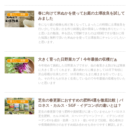
春に向けて米ぬかを使ってお庭の土壌改良を試して
暮らし・体験
みました
冬になり庭の植物も殆ど無くなってしまったこの時期に土壌改良を
行い少しでも良い土を作り綺麗な花や美味しい作物を作りたい！っ
と思い土の勉強。本を読んで理解できたのは3割程ですが僅かに得
た知識と無料で頂いた米ぬかを使って土壌改良にチャレンジしたい
と思います。
大きく育った日野菜カブ！今年最後の収穫だぁ
暮らし・体験
今年初めて挑戦した日野菜カブですが、虫の食害さえ防げれば簡単
に大きく育ってくれます。夏の終わりに種まきして10月下旬頃に
沢山収穫が出来たので、10月初旬にもまた種まきを行っていまし
た。その子たちが大きく生長しているので今年最後の収穫を行いた
いと思います
芝生の春更新におすすめの肥料4選を徹底比較｜バ
暮らし・体験
ロネス・カルス・SGF・イデコンポの違いとは？
芝生の春更新で使う肥料や資材選びに迷っていませんか？バロネス
芝生肥料、カルスNC-R、スーパーグリーンフード、イデコンポガ
ーデンEVを成分・効果・コスト・使いやすさで比較。初心者向け
や長期維持向けのおすすめ組み合わせも分かりやすく解説します。