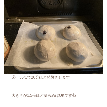
⑦ 35℃で20分ほど発酵させます
大きさが1.5倍ほど膨らめばOKです👍