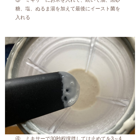
糖、塩、ぬるま湯を加えて最後にイースト菌を
入れる
④ ミキサーで30秒程撹拌しては止めてを3～4