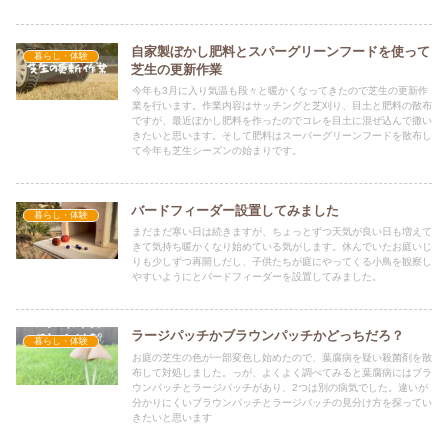
自家製ぼかし肥料とスパーグリーンフードを使って
暮らし・体験
芝生の更新作業
今年も3月に入り気温も段々と暖かくなってきたので芝生の更新作
業を行います。作業内容はサッチングと芝刈り、目土と肥料の散布
ですが、最近ぼかし肥料を作ったのでコレを目土に混ぜ込んで撒い
きたいと思います。そして肥料はスーパーグリーンフードを散布し
て今年も芝生シーズンの始まりです。
バードフィーダー設置してみました
暮らし・体験
まだまだ寒い日は続きますが、ちょっとずつ天気が良い日も増えて
きて気持ち暖かくなり始めている気がします。休んでいたお庭いじ
りも少しずつ再開しだし、子供たちが庭にやってくる小鳥を観察し
やすいようにとバードフィーダーを設置してみました。
ラージパッチかブラウンパッチかどっちだろ？
暮らし・体験
お庭の芝生の色が一部変色し始めたので、葉腐病を疑い殺菌剤を散
布して対処しました。っが、よくよく調べてみると葉腐病にはブラ
ウンパッチとラージパッチがあり、2つは別の病気でした。違いが
分かりにくいブラウンパッチとラージパッチの見分け方を探ってい
きたいと思います