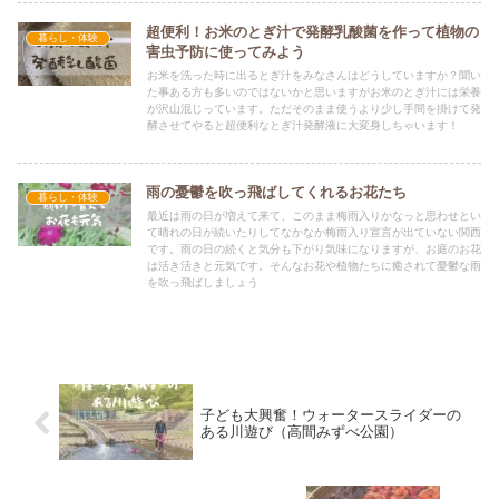
超便利！お米のとぎ汁で発酵乳酸菌を作って植物の
暮らし・体験
害虫予防に使ってみよう
お米を洗った時に出るとぎ汁をみなさんはどうしていますか？聞い
た事ある方も多いのではないかと思いますがお米のとぎ汁には栄養
が沢山混じっています。ただそのまま使うより少し手間を掛けて発
酵させてやると超便利なとぎ汁発酵液に大変身しちゃいます！
雨の憂鬱を吹っ飛ばしてくれるお花たち
暮らし・体験
最近は雨の日が増えて来て、このまま梅雨入りかなっと思わせとい
て晴れの日が続いたりしてなかなか梅雨入り宣言が出ていない関西
です。雨の日の続くと気分も下がり気味になりますが、お庭のお花
は活き活きと元気です。そんなお花や植物たちに癒されて憂鬱な雨
を吹っ飛ばしましょう
子ども大興奮！ウォータースライダーの
ある川遊び（高間みずべ公園）