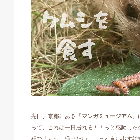
先日、京都にある『
マンガミュージアム
』
って、これは一日居れる！！っと感動した
程で「もう、帰りたい！」っと言い出す始