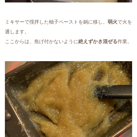
ミキサーで撹拌した柚子ペーストを鍋に移し、
弱火
で火を
通します。
ここからは、焦げ付かないように
絶えずかき混ぜる
作業。