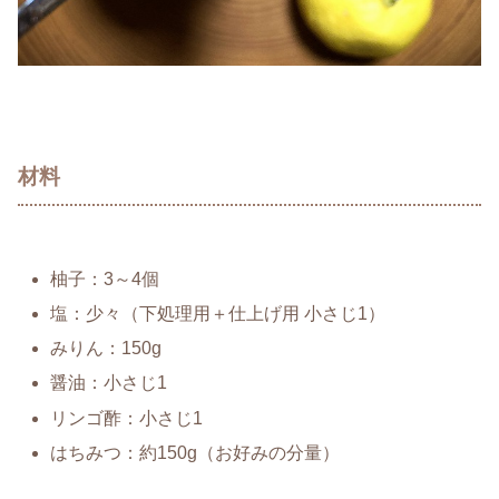
材料
柚子：3～4個
塩：少々（下処理用＋仕上げ用 小さじ1）
みりん：150g
醤油：小さじ1
リンゴ酢：小さじ1
はちみつ：約150g（お好みの分量）