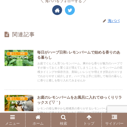
海パパをフォローする
海パパ
関連記事
毎日がハーブ日和♪レモンバームで始める香りのあ
暮らし・体験
る暮らし
お庭でぐんぐん育つレモンバーム。爽やかな香りが魅力のハーブで
すが放っておくと驚くほど増えてしまうことも。レモンバームの収
穫タイミングや保存方法、美味しいレシピや増えすぎ防止のコツま
でわかりやすく紹介します。ハーブを上手に活用して毎日の暮らし
に香りと癒しを取り入れてみませんか
お庭のレモンバームをお風呂に入れてゆっくりリラ
暮らし・体験
ックス (´▽｀)
レモンの様な爽やかな柑橘系の香りがするレモンバーム。料理や飲
み物として使えるのであったら便利なハーブですがお庭に直植えす
ると繁殖力が強くて放置するとドンドン増えていきます。そんな増
えてしまったレモンバームを有効利用する為に乾燥させて入浴剤と
メニュー
ホーム
検索
トップ
サイドバー
して使ってみました。