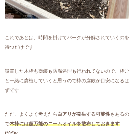
これであとは、時間を掛けてバークが分解されていくのを
待つだけです
設置した木枠も塗装も防腐処理も行われてないので、枠ご
と一緒に腐植していくと思うので枠の腐敗が目安になるは
ずです
ただ、よくよく考えたら
白アリが発生する可能性
もあるの
で
木枠には超万能のニームオイルを散布しておきます
(*^^)v