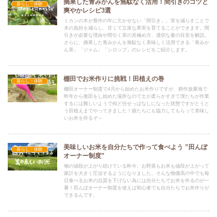
摘果した青みかんを無駄なく活用！間引きのコツと
暮らし・体験
爽やかレシピ3選
ミカンの木が豊作の年に欠かせない「間引き」。実を減らすことで
木の負担を減らし、甘くて立派な果実を育てることができます。間
引きが必要な理由や間引く実の見極め方、適切な量の目安を解説。
さらに、摘果した青みかんを無駄なく美味しく活用できる「青みか
ん茶」「ジャム」「シロップ」のレシピをご紹介します。
棚田でお米作りに挑戦！田植えの巻
暮らし・体験
棚田オーナー制度で4月から始めたお米作りですが、耕作放棄地で
昨年から復田をし始めた場所なので土が柔らかすぎて僕たちが作業
するには難しいようで殆ど任せっぱなしになった状態ですがとうと
う田植えまでやってきました！娘たちにも協力してもらって美味し
いお米を作るぞ～
美味しいお米を自分たちで作って食べよう ”田んぼ
暮らし・体験
オーナー制度”
物の値段が上がり続けている昨今、お野菜もお米も値段が上がって
家計を大きく圧迫するようになりました。そんな物価高の中でも毎
日食べるお米の品質を下げない為には自分たちでお米を作るのが一
番！田んぼオーナー制度を使えば初心者でも自分たちでお米作りが
できるんです。