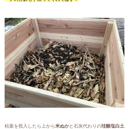
枯葉を投入したら上から
米ぬか
と石灰代わりの
珪酸塩白土