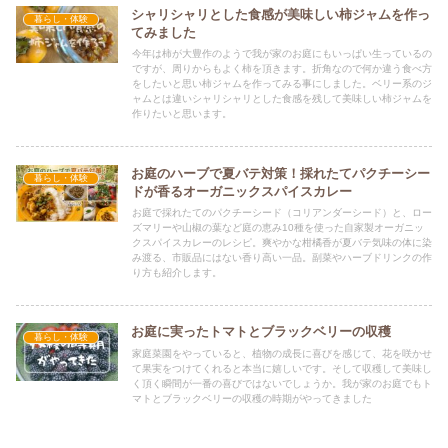
シャリシャリとした食感が美味しい柿ジャムを作っ
暮らし・体験
てみました
今年は柿が大豊作のようで我が家のお庭にもいっぱい生っているの
ですが、周りからもよく柿を頂きます。折角なので何か違う食べ方
をしたいと思い柿ジャムを作ってみる事にしました。ベリー系のジ
ャムとは違いシャリシャリとした食感を残して美味しい柿ジャムを
作りたいと思います。
お庭のハーブで夏バテ対策！採れたてパクチーシー
暮らし・体験
ドが香るオーガニックスパイスカレー
お庭で採れたてのパクチーシード（コリアンダーシード）と、ロー
ズマリーや山椒の葉など庭の恵み10種を使った自家製オーガニッ
クスパイスカレーのレシピ。爽やかな柑橘香が夏バテ気味の体に染
み渡る、市販品にはない香り高い一品。副菜やハーブドリンクの作
り方も紹介します。
お庭に実ったトマトとブラックベリーの収穫
暮らし・体験
家庭菜園をやっていると、植物の成長に喜びを感じて、花を咲かせ
て果実をつけてくれると本当に嬉しいです。そして収穫して美味し
く頂く瞬間が一番の喜びではないでしょうか。我が家のお庭でもト
マトとブラックベリーの収穫の時期がやってきました