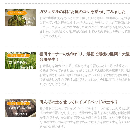
ガジュマルの鉢にお庭のコケを乗っけてみました
DIY・craft
お家の植物たちをもっと可愛く飾りたいと思い、植物屋さんを覗き
に行っていると苔玉に生えたガジュマルを発見。これが雰囲気があ
ってカッコよかったのでマネして家のガジュマルにも苔を植えてみ
ました。お庭のレンガに苔が沢山生えているのでそれを剥がして乗
っけてみました
棚田オーナーのお米作り。最初で最後の難関！大型
暮らし・体験
台風発生！！
お米作りを始めて6ヵ月、稲穂も大きく育ちあと1ヵ月で収穫とい
う所までやってきました。っがここにきて大型台風の襲来！周りは
お米を倒される前に急いで稲刈りを行っていますが僕たちは収穫ま
でまだ少しあるので祈るだけです。とにかく今回は草刈りを頑張る
だけになりそうです。
田んぼの土を使ってレイズドベッドの土作り
暮らし・体験
春の作付けに向けてレイズドベッドをもう一つ作成したのでまた沢
山の土が必要になりました。大量の土を購入すると結構な値段が掛
かるのですが、かと言って安い土を使うのも不安。という事で手頃
な値段の土に田んぼの土を混ぜ込んで数ヵ月を掛けて土を育ててい
きたいと思います。