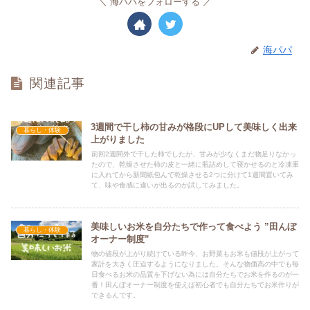
海パパをフォローする
海パパ
関連記事
3週間で干し柿の甘みが格段にUPして美味しく出来
暮らし・体験
上がりました
前回2週間外で干した柿でしたが、甘みが少なくまだ物足りなかっ
たので、乾燥させた柿の皮と一緒に瓶詰めして寝かせるのと冷凍庫
に入れてから新聞紙包んで乾燥させる2つに分けて1週間置いてみ
て、味や食感に違いが出るのか試してみました。
美味しいお米を自分たちで作って食べよう ”田んぼ
暮らし・体験
オーナー制度”
物の値段が上がり続けている昨今、お野菜もお米も値段が上がって
家計を大きく圧迫するようになりました。そんな物価高の中でも毎
日食べるお米の品質を下げない為には自分たちでお米を作るのが一
番！田んぼオーナー制度を使えば初心者でも自分たちでお米作りが
できるんです。