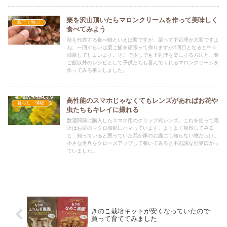
栗を沢山頂いたらマロンクリームを作って美味しく
親子で遊ぶ
食べてみよう
秋を代表する食べ物といえば栗ですが、栗って下処理が大変ですよ
ね。一回ぐらいは栗ご飯を頑張って作りますが2回目となると中々
躊躇してしまいます。そこで少しでも下処理を楽にする方法と、栗
ご飯以外のレシピとして子供たちも喜んでくれるマロンクリームを
作ってみる事にしました。
高性能のスマホじゃなくてもレンズがあればお花や
暮らし・体験
虫たちもキレイに撮れる
数週間前に購入したスマホ用のクリップ式レンズ。これを使って最
近はお庭のマクロ撮影にハマっています。よくよく観察してみる
と、知っていると思っていた我が家のお庭にも知らない物だらけ。
小さな世界をクローズアップして覗いてみると不思議な世界広がっ
ていました。
きのこ栽培キットが安くなっていたので
買って育ててみました