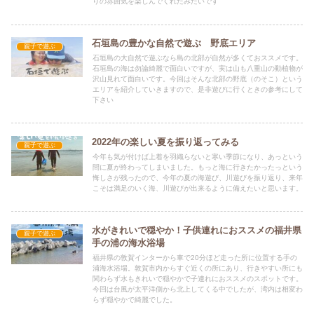
りの雰囲気を楽しんでくれたみたいです
石垣島の豊かな自然で遊ぶ 野底エリア
親子で遊ぶ
石垣島の大自然で遊ぶなら島の北部が自然が多くておススメです。
石垣島の海は勿論綺麗で面白いですが、実は山も八重山の動植物が
沢山見れて面白いです。今回はそんな北部の野底（のそこ）という
エリアを紹介していきますので、是非遊びに行くときの参考にして
下さい
2022年の楽しい夏を振り返ってみる
親子で遊ぶ
今年も気が付けば上着を羽織らないと寒い季節になり、あっという
間に夏が終わってしまいました。もっと海に行きたかったっという
悔しさが残ったので、今年の夏の海遊び、川遊びを振り返り、来年
こそは満足のいく海、川遊びが出来るように備えたいと思います。
水がきれいで穏やか！子供連れにおススメの福井県
親子で遊ぶ
手の浦の海水浴場
福井県の敦賀インターから車で20分ほど走った所に位置する手の
浦海水浴場。敦賀市内からすぐ近くの所にあり、行きやすい所にも
関わらず水もきれいで穏やかで子連れにおススメのスポットです。
今回は台風が太平洋側から北上してくる中でしたが、湾内は相変わ
らず穏やかで綺麗でした。