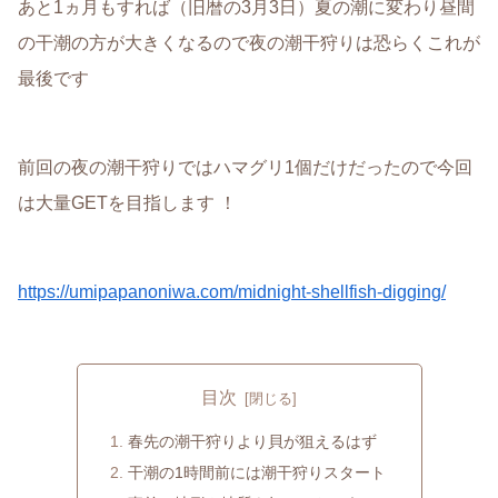
あと1ヵ月もすれば（旧暦の3月3日）夏の潮に変わり昼間
の干潮の方が大きくなるので夜の潮干狩りは恐らくこれが
最後です
前回の夜の潮干狩りではハマグリ1個だけだったので今回
は大量GETを目指します ！
https://umipapanoniwa.com/midnight-shellfish-digging/
目次
春先の潮干狩りより貝が狙えるはず
干潮の1時間前には潮干狩りスタート