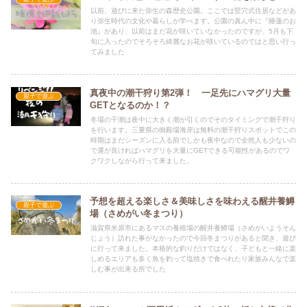
以前、遊びに来た弥生の森歴史公園。ここでは竪穴式住居などがあ
り弥生時代の文化や暮らしが学べます。公園の真ん中に『睡蓮のお
池』があり、以前はまだ花が咲いていなかったのですが、5月も下
旬に入ったのでそろそろ綺麗なお花が咲いているのではと思い行っ
てみました
真夜中の潮干狩り第2弾！ 一足先にハマグリ大量
親子で遊ぶ
GETとなるのか！？
冬場の干潮は夜中に大きく潮が引くのでそのタイミングで潮干狩り
を行います。三重県の御殿場海岸は無料の潮干狩りスポットでこの
時期はまだシーズンに入る前でしかも夜中なので全然人も少ないの
で運が良ければハマグリを大量にGETできる可能性があるのでワ
クワクしながら行って来ました。
予想を超える楽しさ＆美味しさを味わえる醒井養鱒
親子で遊ぶ
場（さめがい冬まつり）
滋賀県米原市にあるマスの養殖場の醒井養鱒場（さめがいようそん
じょう）訪れた事がなかったので今回冬まつりがあると聞き、遊び
に行って来ました。本格的な釣りだけではなく、子どもと一緒に楽
しめるエリアも多く魚を釣って塩焼きで食べれたり家族みんなで楽
しむ事が出来る所でした