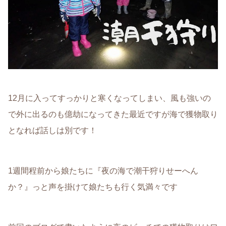
12月に入ってすっかりと寒くなってしまい、風も強いの
で外に出るのも億劫になってきた最近ですが海で獲物取り
となれば話しは別です！
1週間程前から娘たちに『夜の海で潮干狩りせーへん
か？』っと声を掛けて娘たちも行く気満々です