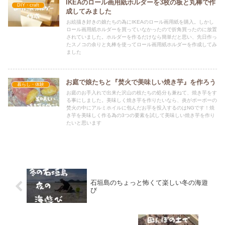
IKEAのロール画用紙ホルダーを3枚の板と丸棒で作
DIY・craft
成してみました
お絵描き好きの娘たちの為にIKEAのロール画用紙を購入。しかし
ロール画用紙ホルダーを買っていなかったので折角買ったのに放置
されていました。ホルダーを作るだけなら簡単だと思い、先日作っ
たスノコの余りと丸棒を使ってロール画用紙ホルダーを作成してみ
ました
お庭で娘たちと『焚火で美味しい焼き芋』を作ろう
暮らし・体験
お庭のお手入れで出来た沢山の枝たちの処分も兼ねて、焼き芋をす
る事にしました。美味しく焼き芋を作りたいなら、炎がボーボーの
焚火の中にアルミホイルに包んだお芋を投入するのはNGです！焼
き芋を美味しく作る為の3つの要素を試して美味しい焼き芋を作り
たいと思います
石垣島のちょっと怖くて楽しい冬の海遊
び