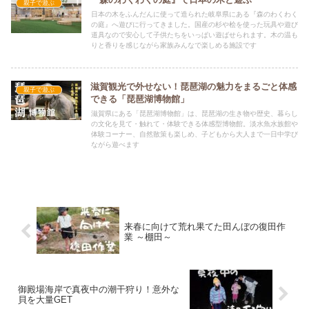
親子で遊ぶ
日本の木をふんだんに使って造られた岐阜県にある『森のわくわく
の庭』へ遊びに行ってきました。国産の杉や桧を使った玩具や遊び
道具なので安心して子供たちをいっぱい遊ばせられます。木の温も
りと香りを感じながら家族みんなで楽しめる施設です
滋賀観光で外せない！琵琶湖の魅力をまるごと体感
親子で遊ぶ
できる「琵琶湖博物館」
滋賀県にある「琵琶湖博物館」は、琵琶湖の生き物や歴史、暮らし
の文化を見て・触れて・体験できる体感型博物館。淡水魚水族館や
体験コーナー、自然散策も楽しめ、子どもから大人まで一日中学び
ながら遊べます
来春に向けて荒れ果てた田んぼの復田作
業 ～棚田～
御殿場海岸で真夜中の潮干狩り！意外な
貝を大量GET