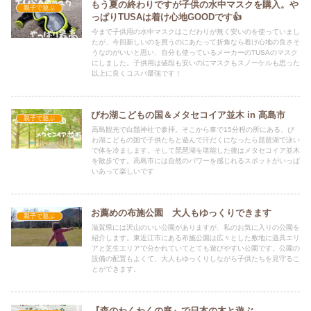
もう夏の終わりですが子供の水中マスクを購入。や
親子で遊ぶ
っぱりTUSAは着け心地GOODです👍
今まで子供用の水中マスクはこだわりが無く安いのを使っていまし
たが、今回新しいのを買うのにあたって折角なら着け心地の良さそ
うなのがいいと思い、自分も使っているメーカーのTUSAのマスク
にしました。子供用は値段も安いのにマスクもスノーケルも思った
以上に良くコスパ最強です！
びわ湖こどもの国＆メタセコイア並木 in 高島市
親子で遊ぶ
高島観光で白鬚神社で参拝。そこから車で15分程の所にある、び
わ湖こどもの国で子供たちと遊んで汗だくになったら琵琶湖で泳い
で体を冷まします。そして琵琶湖を堪能した後はメタセコイア並木
を散歩です。高島市には自然のパワーを感じれるスポットがいっぱ
いあって楽しいです
お薦めの布施公園 大人もゆっくりできます
親子で遊ぶ
滋賀県には沢山のいい公園がありますが、私のお気に入りの公園を
紹介します。東近江市にある布施公園は広々とした敷地に遊具エリ
アと芝生エリアで分かれていてとても遊びやすい公園です。公園の
設備の配置もよくて、大人もゆっくりしながら子供たちを見守るこ
とができます。
『森のわくわくの庭』で日本の木と遊ぶ