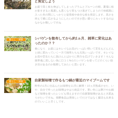
と剪定しよう
お庭で高く枝を伸ばしてしまったプラムとプルーンの樹。夏場に枝
が多すぎると風通しも悪くなり実もつけ過ぎてしまうので休眠期に
入った冬の間にしっかりと徒長枝や余分な枝を剪定します。高さを
抑えて横に広がるようにしたいのですが思い通りにカットするのは
なかなか難しいですね
シバゲンを散布してから約1ヵ月、雑草に変化はあ
暮らし・体験
ったのか？？
春になり、お庭にはキレイなお花がいっぱい咲いて芝生もどんどん
と緑に変わっていく一方で雑草たちも元気いっぱいです。キレイな
お花や芝生たちに負けんとばかりに勢力を広げていきます！そんな
雑草魂に屈しない為に口コミ№1のシバゲンを使ってどのくらい効
き目があるのか観察してみたいと思います。
自家製味噌で作るもつ鍋が最近のマイブームです
暮らし・体験
昨年の1月に仕込んだお味噌を11月に解禁！10ヵ月熟成させた、い
や、自分で作ったお味噌はやはり絶品です。寒い冬には豚汁やお鍋
など味噌を使ったレシピも増えますので自家製味噌があると大変あ
りがたいですね。発酵食品は美味しいでだけではなく腸活も出来る
のでいいこと尽くしです。