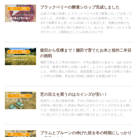
ブラックベリーの酵素シロップ完成しました
暮らし・体験
お庭で大量に収穫したブラックベリーの実で酵素シロップを作って
みました。氷砂糖と一緒に漬け込むだけの超簡単レシピです。2，
3日で発酵すると思ったら3日経っても泡立たず、発酵は失敗かな
っと思った4日目に泡だち始めました。あとは、毎日しっかりと混
ぜてやって、1週間ほどしたら出来上がりです。
復田から収穫まで！棚田で育てたお米と稲作二年目
暮らし・体験
の挑戦
棚田で迎えた二年目の稲刈り。今年は復田から始まり、ぬかるみや
水不足、酷暑や雑草との戦いを経て、ようやくお米の収穫を迎えま
した。仲間と挑んだ稲作は、家庭菜園とはひと味違う自然との暮ら
しの学びが満載。黄金色の稲穂に感謝する収穫記録です。
芝の目土を買うのはカインズが安い！
ペット/動物体験
前回行った芝の更新作業。十分に目砂を行ったつもりでしたが、2
日程強い雨が続いた所為か埋めたはずのコアリングの穴がまた開い
てる！再度目土を購入するに対して、ネットではなくホームセンタ
ーに見に行くと大分と安い値段で購入することができました。
プラムとプルーンの伸びた枝を冬の時期にしっかり
暮らし・体験